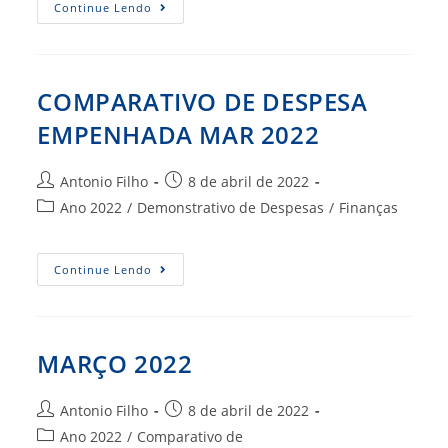
BO
Continue Lendo
–
MAR
2022
COMPARATIVO DE DESPESA
EMPENHADA MAR 2022
Autor
Post
Antonio Filho
8 de abril de 2022
do
publicado:
Categoria
Ano 2022
/
Demonstrativo de Despesas
/
Finanças
post:
do
post:
COMPARATIVO
Continue Lendo
DE
DESPESA
EMPENHADA
MAR
2022
MARÇO 2022
Autor
Post
Antonio Filho
8 de abril de 2022
do
publicado:
Categoria
Ano 2022
/
Comparativo de