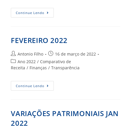
post:
COMPARATIVO
Continue Lendo
DE
DESPESA
EMPENHADA
FEV
2022
FEVEREIRO 2022
Autor
Post
Antonio Filho
16 de março de 2022
do
publicado:
Categoria
Ano 2022
/
Comparativo de
post:
do
Receita
/
Finanças
/
Transparência
post:
FEVEREIRO
Continue Lendo
2022
VARIAÇÕES PATRIMONIAIS JAN
2022