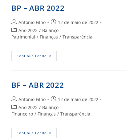
BP – ABR 2022
Autor
Post
Antonio Filho
12 de maio de 2022
do
publicado:
Categoria
Ano 2022
/
Balanço
post:
do
Patrimonial
/
Finanças
/
Transparência
post:
BP
Continue Lendo
–
ABR
2022
BF – ABR 2022
Autor
Post
Antonio Filho
12 de maio de 2022
do
publicado:
Categoria
Ano 2022
/
Balanço
post:
do
Financeiro
/
Finanças
/
Transparência
post:
BF
Continue Lendo
–