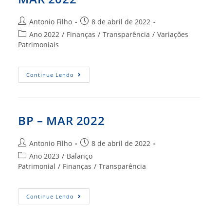
Autor
Post
Antonio Filho
8 de abril de 2022
do
publicado:
Categoria
Ano 2022
/
Finanças
/
Transparência
/
Variações
post:
do
Patrimoniais
post:
VARIAÇÕES
Continue Lendo
PATRIMONIAIS
MAR
2022
BP – MAR 2022
Autor
Post
Antonio Filho
8 de abril de 2022
do
publicado:
Categoria
Ano 2023
/
Balanço
post:
do
Patrimonial
/
Finanças
/
Transparência
post:
BP
Continue Lendo
–
MAR
2022