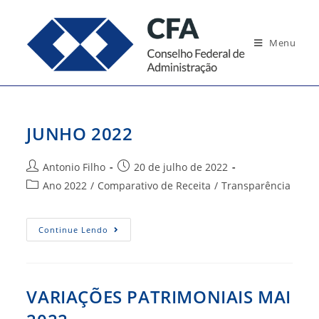
Ir
para
Menu
o
conteúdo
JUNHO 2022
Autor
Post
Antonio Filho
20 de julho de 2022
do
publicado:
Categoria
Ano 2022
/
Comparativo de Receita
/
Transparência
post:
do
post:
JUNHO
Continue Lendo
2022
VARIAÇÕES PATRIMONIAIS MAI