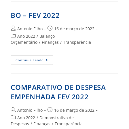
2022
BO – FEV 2022
Autor
Post
Antonio Filho
16 de março de 2022
do
publicado:
Categoria
Ano 2022
/
Balanço
post:
do
Orçamentário
/
Finanças
/
Transparência
post:
BO
Continue Lendo
–
FEV
2022
COMPARATIVO DE DESPESA
EMPENHADA FEV 2022
Autor
Post
Antonio Filho
16 de março de 2022
do
publicado:
Categoria
Ano 2022
/
Demonstrativo de
post:
do
Despesas
/
Finanças
/
Transparência