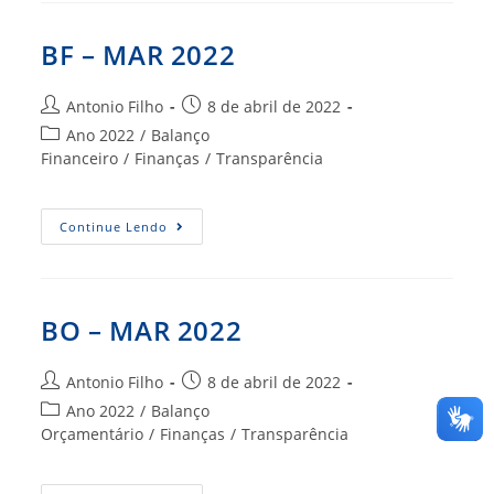
BF – MAR 2022
Autor
Post
Antonio Filho
8 de abril de 2022
do
publicado:
Categoria
Ano 2022
/
Balanço
post:
do
Financeiro
/
Finanças
/
Transparência
post:
BF
Continue Lendo
–
MAR
2022
BO – MAR 2022
Autor
Post
Antonio Filho
8 de abril de 2022
do
publicado:
Categoria
Ano 2022
/
Balanço
post:
do
Orçamentário
/
Finanças
/
Transparência
post: