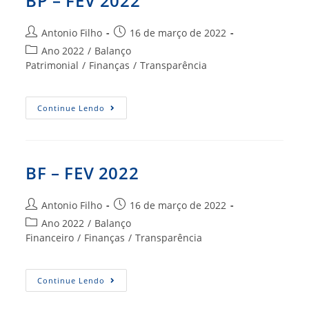
BP – FEV 2022
Autor
Post
Antonio Filho
16 de março de 2022
do
publicado:
Categoria
Ano 2022
/
Balanço
post:
do
Patrimonial
/
Finanças
/
Transparência
post:
BP
Continue Lendo
–
FEV
2022
BF – FEV 2022
Autor
Post
Antonio Filho
16 de março de 2022
do
publicado:
Categoria
Ano 2022
/
Balanço
post:
do
Financeiro
/
Finanças
/
Transparência
post:
BF
Continue Lendo
–
FEV