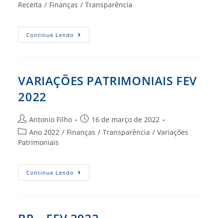
post:
do
Receita
/
Finanças
/
Transparência
post:
MARÇO
Continue Lendo
2022
VARIAÇÕES PATRIMONIAIS FEV
2022
Autor
Post
Antonio Filho
16 de março de 2022
do
publicado:
Categoria
Ano 2022
/
Finanças
/
Transparência
/
Variações
post:
do
Patrimoniais
post:
VARIAÇÕES
Continue Lendo
PATRIMONIAIS
FEV
2022