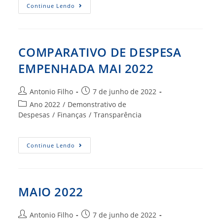
BO
Continue Lendo
–
MAI
2022
COMPARATIVO DE DESPESA
EMPENHADA MAI 2022
Autor
Post
Antonio Filho
7 de junho de 2022
do
publicado:
Categoria
Ano 2022
/
Demonstrativo de
post:
do
Despesas
/
Finanças
/
Transparência
post:
COMPARATIVO
Continue Lendo
DE
DESPESA
EMPENHADA
MAI
2022
MAIO 2022
Autor
Post
Antonio Filho
7 de junho de 2022