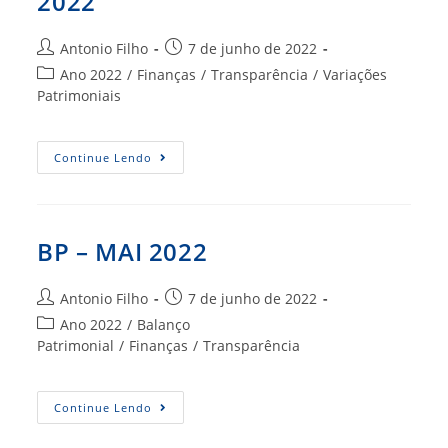
2022
Autor
Post
Antonio Filho
7 de junho de 2022
do
publicado:
Categoria
Ano 2022
/
Finanças
/
Transparência
/
Variações
post:
do
Patrimoniais
post:
VARIAÇÕES
Continue Lendo
PATRIMONIAIS
MAI
2022
BP – MAI 2022
Autor
Post
Antonio Filho
7 de junho de 2022
do
publicado:
Categoria
Ano 2022
/
Balanço
post:
do
Patrimonial
/
Finanças
/
Transparência
post:
BP
Continue Lendo
–
MAI