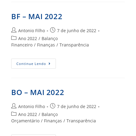
2022
BF – MAI 2022
Autor
Post
Antonio Filho
7 de junho de 2022
do
publicado:
Categoria
Ano 2022
/
Balanço
post:
do
Financeiro
/
Finanças
/
Transparência
post:
BF
Continue Lendo
–
MAI
2022
BO – MAI 2022
Autor
Post
Antonio Filho
7 de junho de 2022
do
publicado:
Categoria
Ano 2022
/
Balanço
post:
do
Orçamentário
/
Finanças
/
Transparência
post: