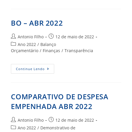
ABR
2022
BO – ABR 2022
Autor
Post
Antonio Filho
12 de maio de 2022
do
publicado:
Categoria
Ano 2022
/
Balanço
post:
do
Orçamentário
/
Finanças
/
Transparência
post:
BO
Continue Lendo
–
ABR
2022
COMPARATIVO DE DESPESA
EMPENHADA ABR 2022
Autor
Post
Antonio Filho
12 de maio de 2022
do
publicado:
Categoria
Ano 2022
/
Demonstrativo de