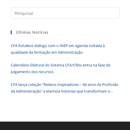
Press
a
tecla
Últimas Notícias
“Esc”
para
CFA fortalece diálogo com o INEP em agenda voltada à
fecha
qualidade da formação em Administração
o
paine
Calendário Eleitoral do Sistema CFA/CRAs entra na fase de
de
julgamento dos recursos
pesqu
CFA lança coleção “Relatos Inspiradores – 60 anos da Profissão
da Administração” e eterniza histórias que transformam o
Brasil