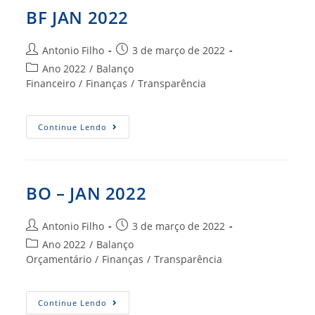
BF JAN 2022
Autor
Post
Antonio Filho
3 de março de 2022
do
publicado:
Categoria
Ano 2022
/
Balanço
post:
do
Financeiro
/
Finanças
/
Transparência
post:
BF
Continue Lendo
JAN
2022
BO – JAN 2022
Autor
Post
Antonio Filho
3 de março de 2022
do
publicado:
Categoria
Ano 2022
/
Balanço
post:
do
Orçamentário
/
Finanças
/
Transparência
post:
BO
Continue Lendo
–