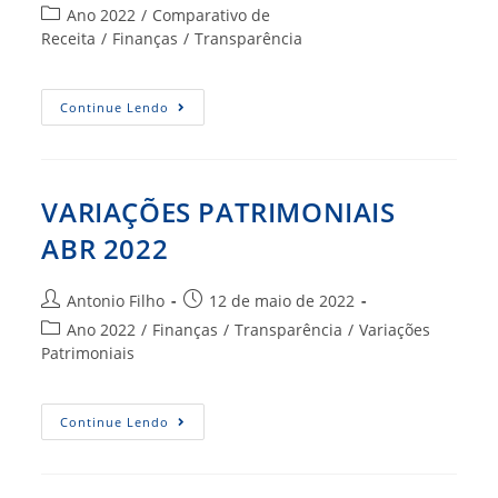
do
publicado:
Categoria
Ano 2022
/
Comparativo de
post:
do
Receita
/
Finanças
/
Transparência
post:
MAIO
Continue Lendo
2022
VARIAÇÕES PATRIMONIAIS
ABR 2022
Autor
Post
Antonio Filho
12 de maio de 2022
do
publicado:
Categoria
Ano 2022
/
Finanças
/
Transparência
/
Variações
post:
do
Patrimoniais
post:
VARIAÇÕES
Continue Lendo
PATRIMONIAIS
ABR
2022