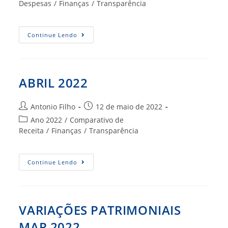
post:
do
Despesas
/
Finanças
/
Transparência
post:
COMPARATIVO
Continue Lendo
DE
DESPESA
EMPENHADA
ABR
2022
ABRIL 2022
Autor
Post
Antonio Filho
12 de maio de 2022
do
publicado:
Categoria
Ano 2022
/
Comparativo de
post:
do
Receita
/
Finanças
/
Transparência
post:
ABRIL
Continue Lendo
2022
VARIAÇÕES PATRIMONIAIS
MAR 2022