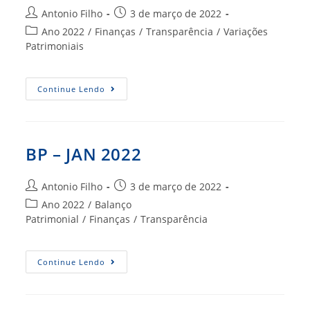
Autor
Post
Antonio Filho
3 de março de 2022
do
publicado:
Categoria
Ano 2022
/
Finanças
/
Transparência
/
Variações
post:
do
Patrimoniais
post:
VARIAÇÕES
Continue Lendo
PATRIMONIAIS
JAN
2022
BP – JAN 2022
Autor
Post
Antonio Filho
3 de março de 2022
do
publicado:
Categoria
Ano 2022
/
Balanço
post:
do
Patrimonial
/
Finanças
/
Transparência
post:
BP
Continue Lendo
–
JAN
2022