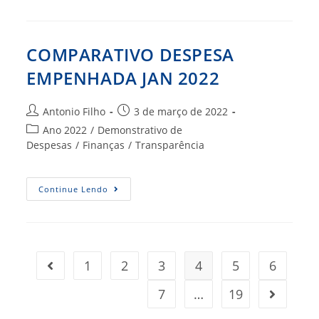
JAN
2022
COMPARATIVO DESPESA
EMPENHADA JAN 2022
Autor
Post
Antonio Filho
3 de março de 2022
do
publicado:
Categoria
Ano 2022
/
Demonstrativo de
post:
do
Despesas
/
Finanças
/
Transparência
post:
COMPARATIVO
Continue Lendo
DESPESA
EMPENHADA
JAN
2022
1
2
3
4
5
6
Ir para a página anterior
7
…
19
Ir para a